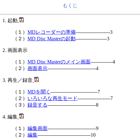
もくじ
起動
（１）
MDレコーダーの準備
----------------------3
（２）
MD Disc Masterの起動
--------------------3
画面表示
（１）
MD Disc Masterのメイン画面
--------------4
（２）
画面表示
-------------------------------4
再生／録音
（１）
MDを聞く
------------------------------7
（２）
いろいろな再生モード
---------------------7
（３）
録音する
-------------------------------8
編集
（１）
編集画面
-------------------------------9
（２）
編集
----------------------------------10