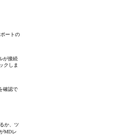
信ポートの
ルが接続
リックしま
を確認で
。
するか、ツ
rがMDレ