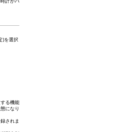
の時計がパ
定]を選択
定する機能
状態になり
登録されま