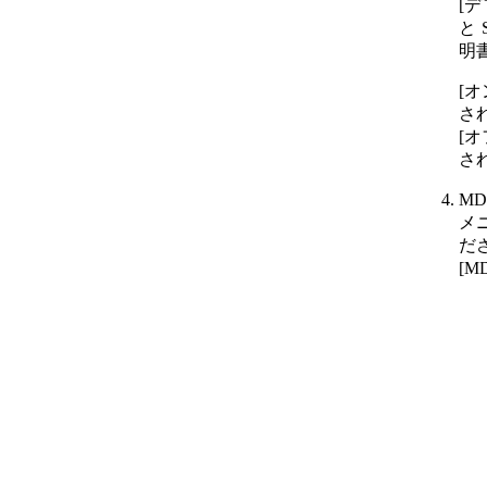
[
と
明
[
さ
[
さ
M
メ
だ
[