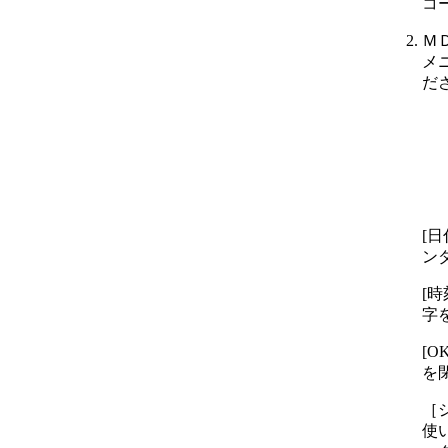
コ
Ｍ
メ
だ
[
ン
[
字
[
を
［
使