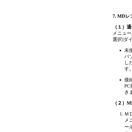
7. MD
（１）通
メニュー
選択]ダ
未
パ
し
す
接
P
き
（２）M
Ｍ
メ
ー