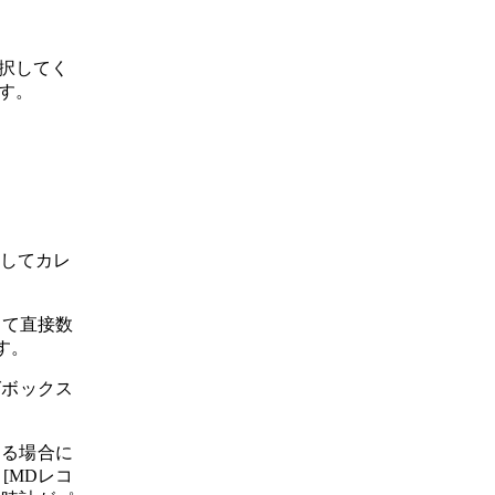
選択してく
ます。
クしてカレ
して直接数
す。
グボックス
する場合に
[MDレコ