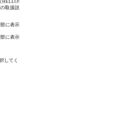
ELLO!
ズの取扱説
示部に表示
示部に表示
選択してく