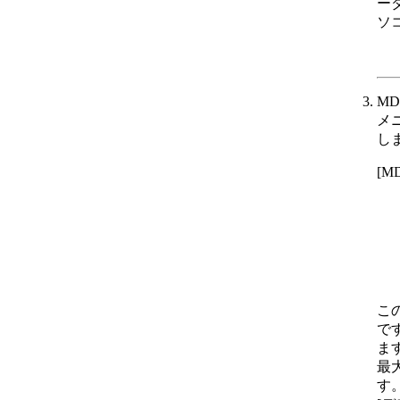
ー
ソ
M
メ
し
[
こ
で
ま
最
す